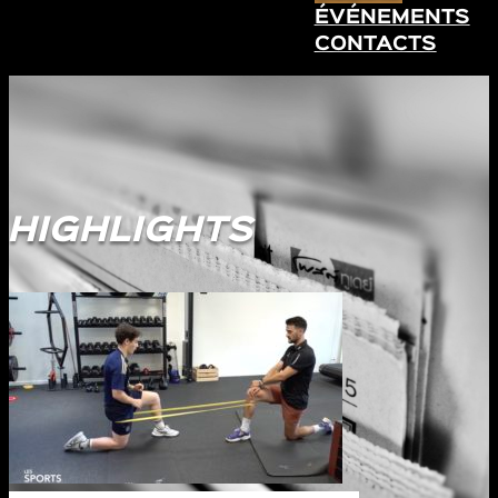
ÉVÉNEMENTS
CONTACTS
HIGHLIGHTS