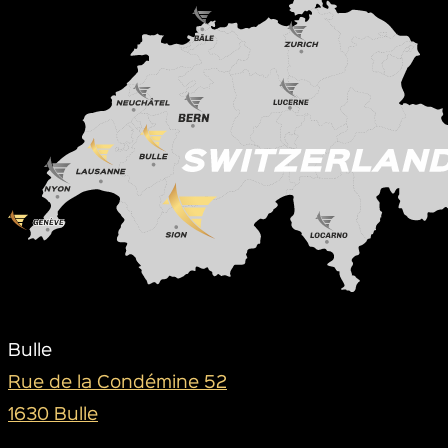
Bulle
Rue de la Condémine 52
1630 Bulle