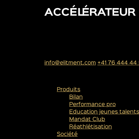
SIÈGE SOCIAL
ELITMENT SA
Rue de l’industrie 13
1950 Sion
info@elitment.com
+41 76 444 44
PLAN DU SITE
Produits
Bilan
Performance pro
Education jeunes talent
Mandat Club
Réathlétisation
Société