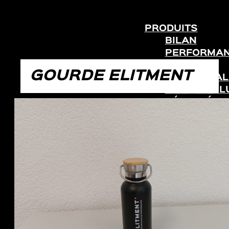
PRODUITS
BILAN
PERFORMA
PRO
GOURDE ELITMENT
JEUNES TA
MANDAT CL
RÉATHLÉTIS
ATHLÈTES
CENTRES
SOCIÉTÉ
TEAM
PLATEFORME
RÉSEAU
PHILOSOPH
FONDATEUR
BOUTIQUE
MÉDIAS