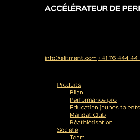
SIÈGE SOCIAL
ELITMENT SA
Rue de l’industrie 13
1950 Sion
info@elitment.com
+41 76 444 44
PLAN DU SITE
Produits
Bilan
Performance pro
Education jeunes talent
Mandat Club
Réathlétisation
Société
Team