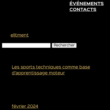
ÉVÉNEMENTS
CONTACTS
Victoire pour Alexis Monney !
par
elitment
|
Déc 28, 2024
Rechercher :
Articles récents
Les sports techniques comme base
d’apprentissage moteur
Commentaires récents
Archives
février 2024