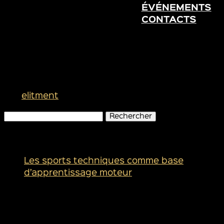
ÉVÉNEMENTS
CONTACTS
Son objectif, amener les
athlètes là où elle a rêvé de
skier
par
elitment
|
Jan 23, 2023
Rechercher :
Articles récents
Les sports techniques comme base
d’apprentissage moteur
Commentaires récents
Archives