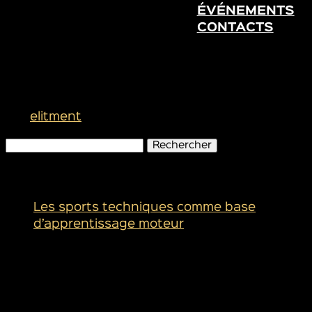
ÉVÉNEMENTS
CONTACTS
Le cirque blanc: dans la
tempête 2/4
par
elitment
|
Déc 27, 2024
Rechercher :
Articles récents
Les sports techniques comme base
d’apprentissage moteur
Commentaires récents
Archives