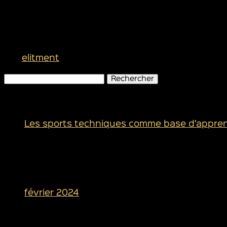
Drei Gründe sprechen für Luc
par
elitment
|
Déc 10, 2024
Rechercher :
Articles récents
Les sports techniques comme base d’appre
Commentaires récents
Archives
février 2024
Catégories