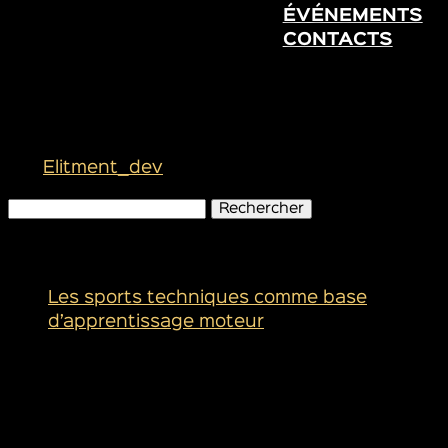
ÉVÉNEMENTS
CONTACTS
Alexis Monney est le
prochain grand talent du ski
par
Elitment_dev
|
Nov 13, 2023
Rechercher :
Articles récents
Les sports techniques comme base
d’apprentissage moteur
Commentaires récents
Archives